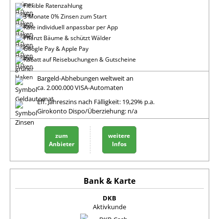
Flexible Ratenzahlung
3 Monate 0% Zinsen zum Start
Rate individuell anpassbar per App
Pflanzt Bäume & schützt Wälder
Google Pay & Apple Pay
Rabatt auf Reisebuchungen & Gutscheine
Bargeld-Abhebungen weltweit an
ca. 2.000.000 VISA-Automaten
Eff. Jahreszins nach Fälligkeit: 19,29% p.a.
Girokonto Dispo/Überziehung: n/a
zum
weitere
Anbieter
Infos
DKB
Aktivkunde