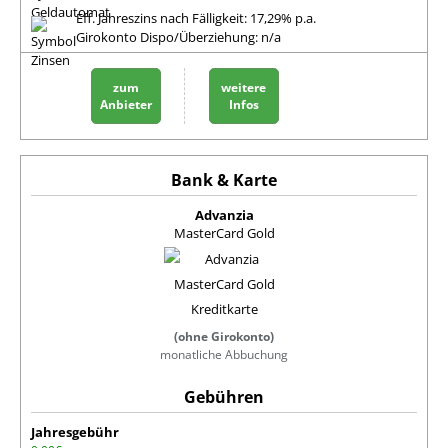
Eff. Jahreszins nach Fälligkeit: 17,29% p.a.
Girokonto Dispo/Überziehung: n/a
zum
weitere
Anbieter
Infos
Advanzia
MasterCard Gold
(ohne Girokonto)
monatliche Abbuchung
Jahresgebühr