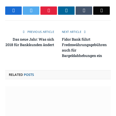
Facebook
Twitter
Pinterest
LinkedIn
Tumblr
Email
PREVIOUS ARTICLE
NEXT ARTICLE
Das neue Jahr: Was sich
Fidor Bank führt
2018 für Bankkunden ändert
Fredmwährungsgebühren
auch für
Bargeldabhebungen ein
RELATED
POSTS